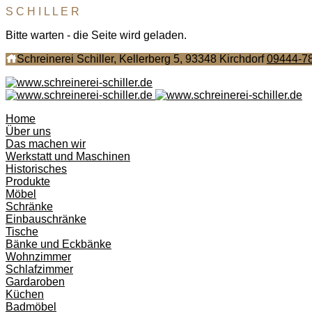
S
C
H
I
L
L
E
R
Bitte warten - die Seite wird geladen.
Schreinerei Schiller, Kellerberg 5, 93348 Kirchdorf
09444-7
Home
Über uns
Das machen wir
Werkstatt und Maschinen
Historisches
Produkte
Möbel
Schränke
Einbauschränke
Tische
Bänke und Eckbänke
Wohnzimmer
Schlafzimmer
Gardaroben
Küchen
Badmöbel