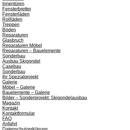
Innentüren
Fensterbretter
Fensterläden
Rollläden
Treppen
Böden
Reparaturen
Glasbruch
Reparaturen Möbel
Reparaturen – Bauelemente
Sonderbau
Ausbau Skigondel
Casebau
Sonderbau
Ihr Spezialprojekt
Galerie
Möbel – Galerie
Bauelemente – Galerie
Bilder – Sonderprojekt: Skigondelausbau
Magazin
Kontakt
Kontaktformular
FAQ
Anfahrt
Datenschutzerklärung