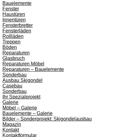
Bauelemente
Fenster
Haustüren
Innentüren
Fensterbretter
Fensterläden
Rollläden
Treppen
Böden
Reparaturen
Glasbruch
Reparaturen Möbel
Reparaturen – Bauelemente
Sonderbau
Ausbau Skigondel
Casebau
Sonderbau
Ihr Spezialprojekt
Galerie
Möbel – Galerie
Bauelemente – Galerie
Bilder – Sonderprojekt: Skigondelausbau
Magazin
Kontakt
Kontaktformular